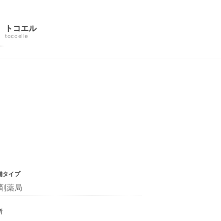
トコエル
tocoelle
舗タイプ
剤薬局
所