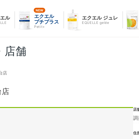
エクエル
クエル
エクエル ジュレ
プチプラス
LLE
EQUELLE gelée
Petit+
・店舗
台店
台店
店
調
住