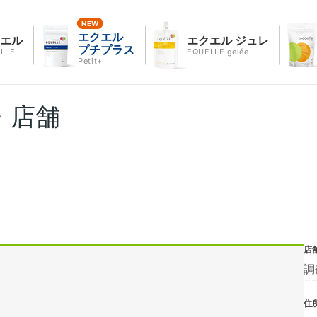
エクエル
クエル
エクエル ジュレ
プチプラス
LLE
EQUELLE gelée
Petit+
・店舗
店
調
住