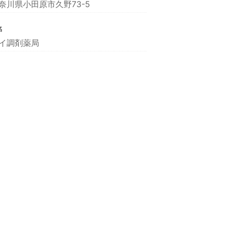
奈川県小田原市久野73-5
名
イ調剤薬局