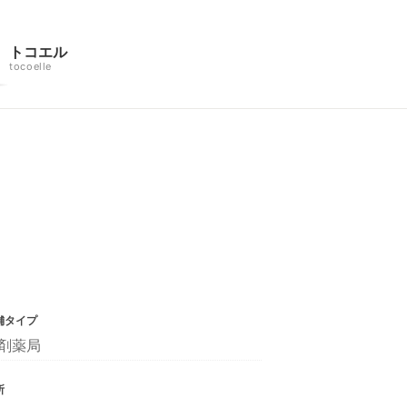
トコエル
tocoelle
舗タイプ
剤薬局
所