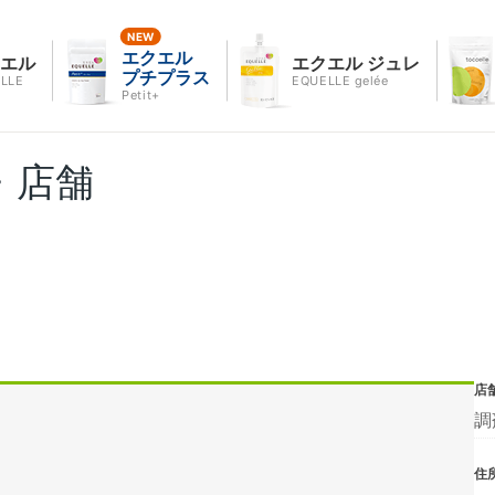
エクエル
クエル
エクエル ジュレ
プチプラス
LLE
EQUELLE gelée
Petit+
・店舗
店
調
住