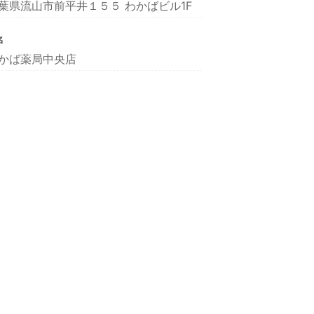
葉県流山市前平井１５５ わかばビル1F
名
かば薬局中央店