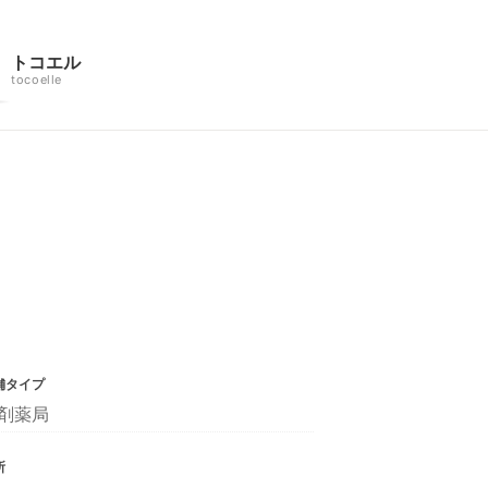
トコエル
tocoelle
舗タイプ
剤薬局
所