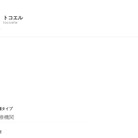
トコエル
tocoelle
舗タイプ
療機関
所