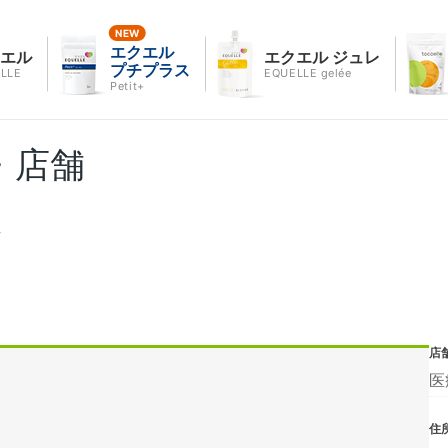
エクエル
クエル
エクエル ジュレ
プチプラス
LLE
EQUELLE gelée
Petit+
・店舗
ク
店
医
住