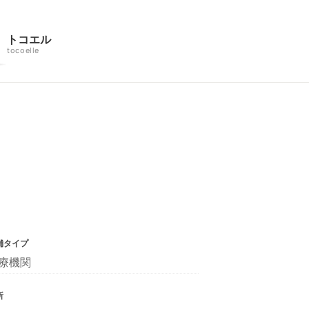
トコエル
tocoelle
舗タイプ
療機関
所