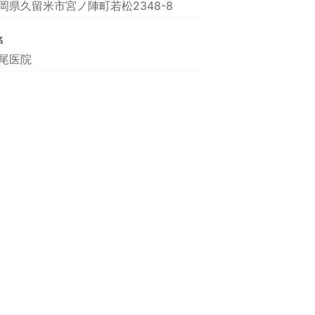
岡県久留米市宮ノ陣町若松2348-8
名
尾医院