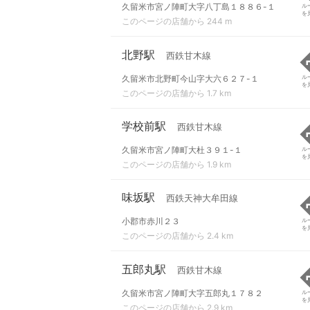
久留米市宮ノ陣町大字八丁島１８８６-１
ル
を
このページの店舗から 244 m
北野駅
西鉄甘木線
久留米市北野町今山字大六６２７-１
ル
を
このページの店舗から 1.7 km
学校前駅
西鉄甘木線
久留米市宮ノ陣町大杜３９１-１
ル
を
このページの店舗から 1.9 km
味坂駅
西鉄天神大牟田線
小郡市赤川２３
ル
を
このページの店舗から 2.4 km
五郎丸駅
西鉄甘木線
久留米市宮ノ陣町大字五郎丸１７８２
ル
を
このページの店舗から 2.9 km