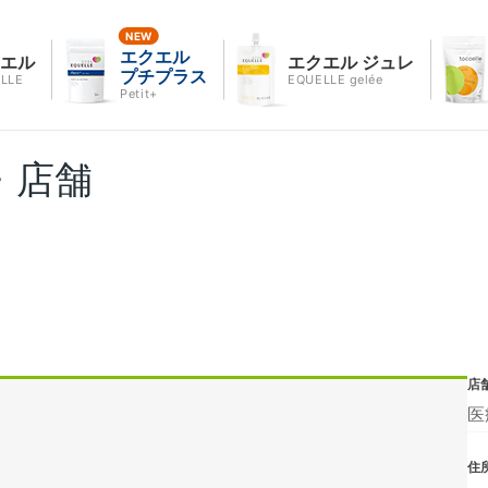
エクエル
クエル
エクエル ジュレ
プチプラス
LLE
EQUELLE gelée
Petit+
・店舗
店
医
住