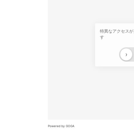
特異なアクセスが
す
›
Powered by GOGA