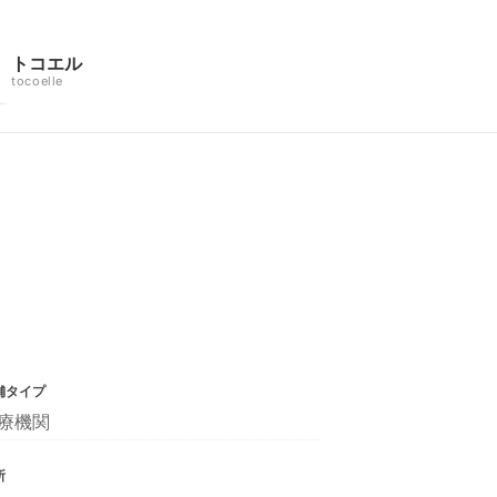
トコエル
tocoelle
舗タイプ
療機関
所