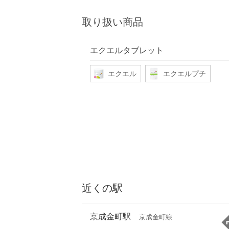
取り扱い商品
エクエルタブレット
エクエル
エクエルプチ
近くの駅
京成金町駅
京成金町線