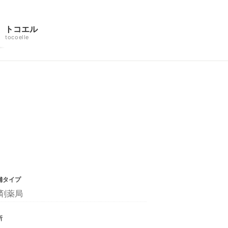
トコエル
tocoelle
舗タイプ
剤薬局
所