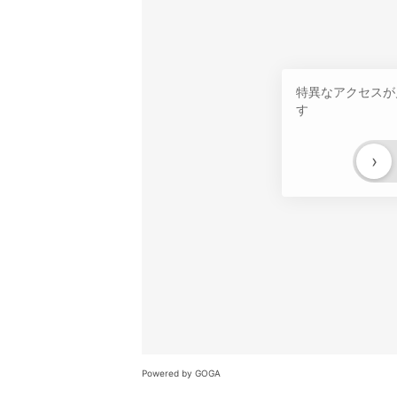
特異なアクセスが
す
›
Powered by GOGA