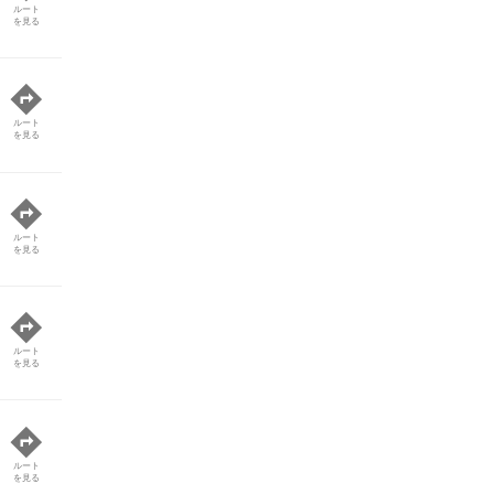
ルート
を見る
ルート
を見る
ルート
を見る
ルート
を見る
ルート
を見る