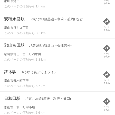
郡山市燧田
ルート
を見る
このページの店舗から 1.4 km
安積永盛駅
JR東北本線(黒磯～利府・盛岡) など
郡山市笹川３丁目
ルート
を見る
このページの店舗から 3.6 km
郡山富田駅
JR磐越西線(郡山～会津若松)
福島県郡山市富田町満水田
ルート
を見る
このページの店舗から 3.8 km
舞木駅
ゆうゆうあぶくまライン
郡山市舞木町字平
ルート
を見る
このページの店舗から 5.7 km
日和田駅
JR東北本線(黒磯～利府・盛岡)
郡山市日和田町字小堰
ルート
を見る
このページの店舗から 6.6 km