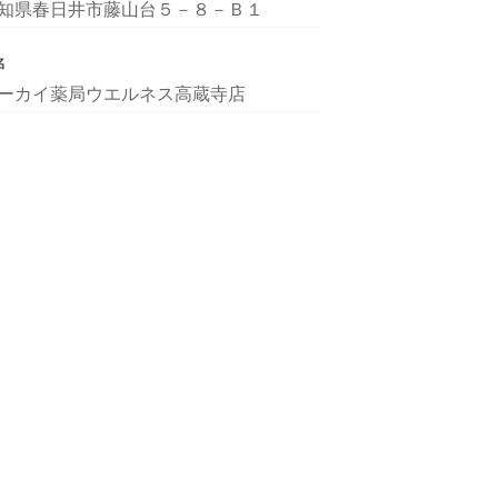
知県春日井市藤山台５－８－Ｂ１
名
ーカイ薬局ウエルネス高蔵寺店