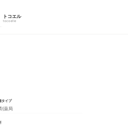
トコエル
tocoelle
舗タイプ
剤薬局
所