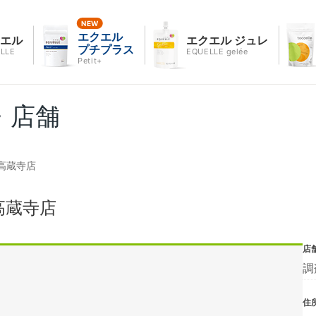
エクエル
クエル
エクエル ジュレ
プチプラス
LLE
EQUELLE gelée
Petit+
・店舗
高蔵寺店
高蔵寺店
店
調
住