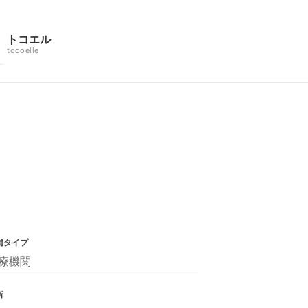
トコエル
tocoelle
舗タイプ
療機関
所