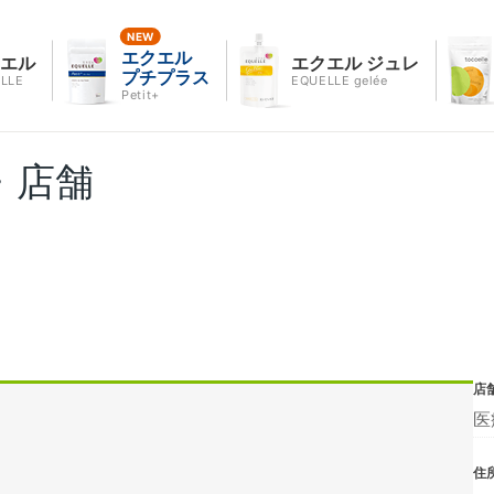
エクエル
クエル
エクエル ジュレ
プチプラス
LLE
EQUELLE gelée
Petit+
・店舗
店
医
住