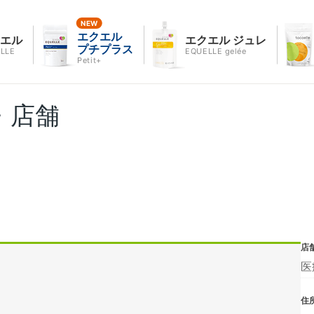
エクエル
クエル
エクエル ジュレ
プチプラス
LLE
EQUELLE gelée
Petit+
・店舗
店
医
住