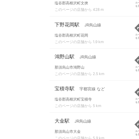
塩谷郡高根沢町文挾
ル
を
このページの店舗から 428 m
下野花岡駅
JR烏山線
塩谷郡高根沢町花岡
ル
を
このページの店舗から 1.9 km
鴻野山駅
JR烏山線
那須烏山市鴻野山
ル
を
このページの店舗から 2.5 km
宝積寺駅
宇都宮線 など
塩谷郡高根沢町宝積寺
ル
を
このページの店舗から 5 km
大金駅
JR烏山線
那須烏山市大金
ル
を
このページの店舗から 5.9 km