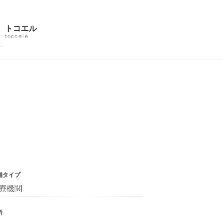
トコエル
tocoelle
舗タイプ
療機関
所