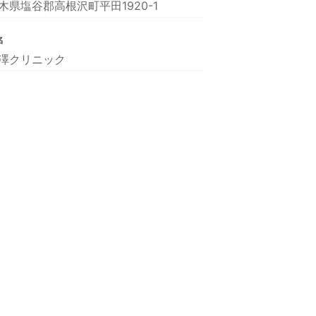
木県塩谷郡高根沢町平田1920-1
名
澤クリニック