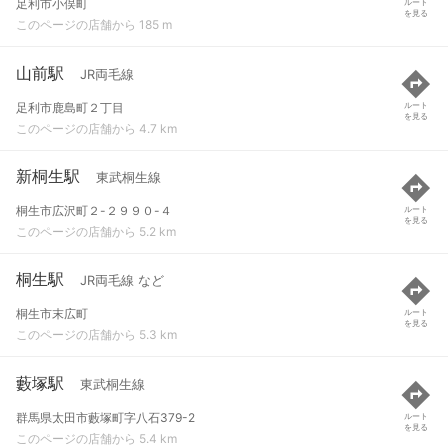
足利市小俣町
ルート
を見る
このページの店舗から 185 m
山前駅
JR両毛線
足利市鹿島町２丁目
ルート
を見る
このページの店舗から 4.7 km
新桐生駅
東武桐生線
桐生市広沢町２-２９９０-４
ルート
を見る
このページの店舗から 5.2 km
桐生駅
JR両毛線 など
桐生市末広町
ルート
を見る
このページの店舗から 5.3 km
藪塚駅
東武桐生線
群馬県太田市藪塚町字八石379-2
ルート
を見る
このページの店舗から 5.4 km