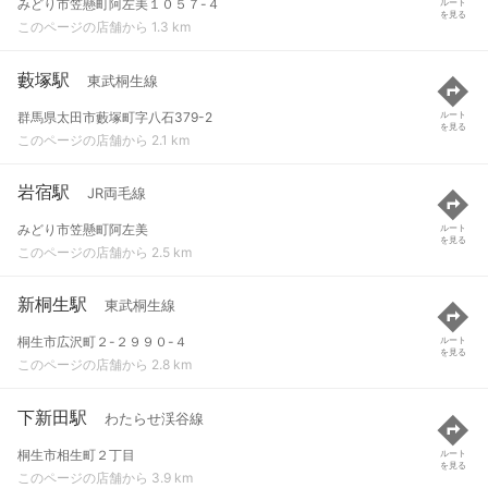
みどり市笠懸町阿左美１０５７-４
ルート
を見る
このページの店舗から 1.3 km
藪塚駅
東武桐生線
群馬県太田市藪塚町字八石379-2
ルート
を見る
このページの店舗から 2.1 km
岩宿駅
JR両毛線
みどり市笠懸町阿左美
ルート
を見る
このページの店舗から 2.5 km
新桐生駅
東武桐生線
桐生市広沢町２-２９９０-４
ルート
を見る
このページの店舗から 2.8 km
下新田駅
わたらせ渓谷線
桐生市相生町２丁目
ルート
を見る
このページの店舗から 3.9 km