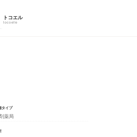
トコエル
tocoelle
舗タイプ
剤薬局
所