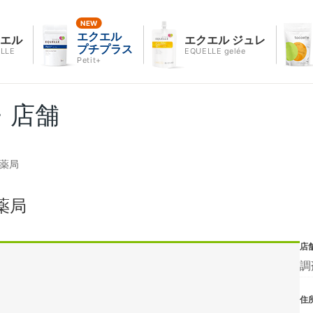
エクエル
クエル
エクエル ジュレ
プチプラス
LLE
EQUELLE gelée
Petit+
・店舗
町薬局
薬局
店
調
住