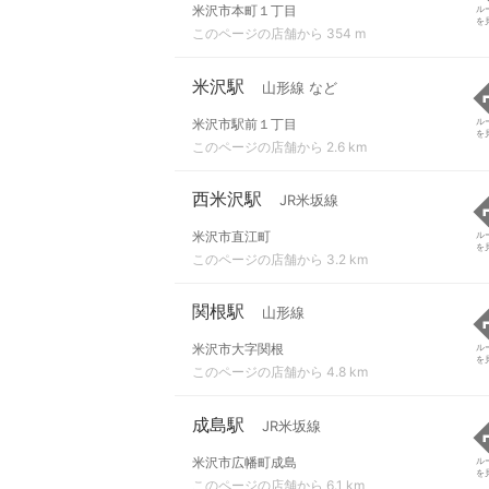
米沢市本町１丁目
ル
を
このページの店舗から 354 m
米沢駅
山形線 など
米沢市駅前１丁目
ル
を
このページの店舗から 2.6 km
西米沢駅
JR米坂線
米沢市直江町
ル
を
このページの店舗から 3.2 km
関根駅
山形線
米沢市大字関根
ル
を
このページの店舗から 4.8 km
成島駅
JR米坂線
米沢市広幡町成島
ル
を
このページの店舗から 6.1 km