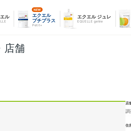
エクエル
クエル
エクエル ジュレ
プチプラス
LLE
EQUELLE gelée
Petit+
・店舗
店
調
住