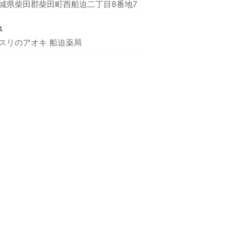
城県柴田郡柴田町西船迫二丁目8番地7
名
スリのアオキ 船迫薬局