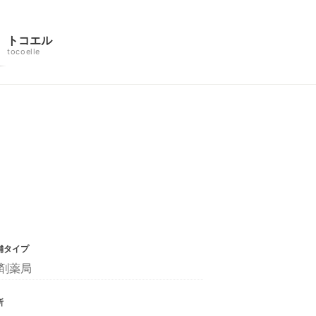
トコエル
tocoelle
舗タイプ
剤薬局
所