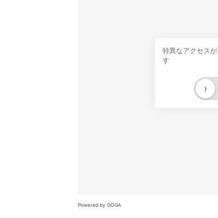
特異なアクセスが
す
›
Powered by GOGA