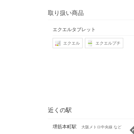
取り扱い商品
エクエルタブレット
エクエル
エクエルプチ
近くの駅
堺筋本町駅
大阪メトロ中央線 など