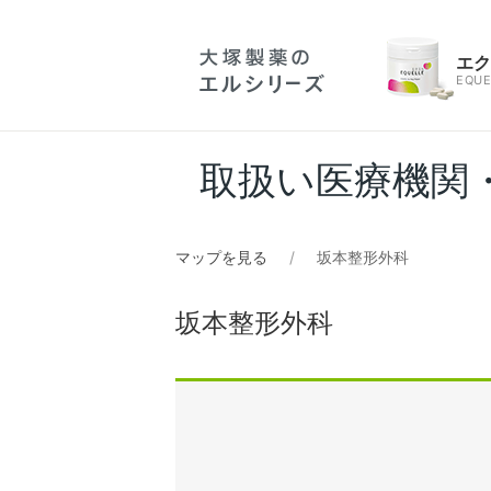
エ
EQUE
取扱い医療機関
マップを見る
坂本整形外科
坂本整形外科