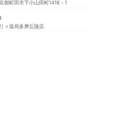
京都町田市下小山田町1418－1
名
リィ薬局多摩丘陵店