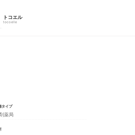
トコエル
tocoelle
舗タイプ
剤薬局
所