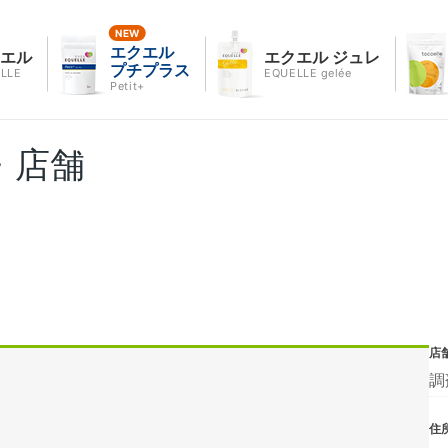
エクエル
クエル
エクエル ジュレ
プチプラス
LLE
EQUELLE gelée
Petit+
・店舗
店
調
住