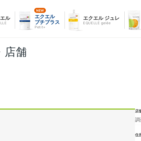
エクエル
クエル
エクエル ジュレ
プチプラス
LLE
EQUELLE gelée
Petit+
・店舗
店
調
住