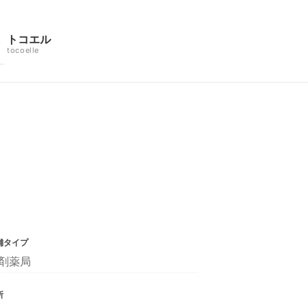
トコエル
tocoelle
舗タイプ
剤薬局
所