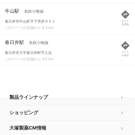
牛山駅
名鉄小牧線
春日井市牛山町字下荒井９５１
ルート
を見る
このページの店舗から 4.3 km
春日井駅
名鉄小牧線
春日井市大字春日井町字土合
ルート
を見る
このページの店舗から 4.5 km
製品ラインナップ
ショッピング
大塚製薬CM情報