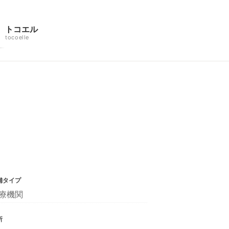
トコエル
tocoelle
舗タイプ
療機関
所