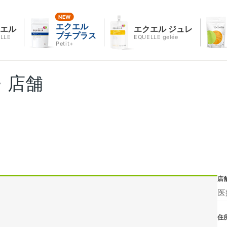
エクエル
クエル
エクエル ジュレ
プチプラス
LLE
EQUELLE gelée
Petit+
・店舗
店
医
住