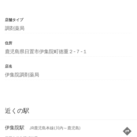
店舗タイプ
調剤薬局
住所
鹿児島県日置市伊集院町徳重２-７-１
店名
伊集院調剤薬局
近くの駅
伊集院駅
JR鹿児島本線(川内～鹿児島)