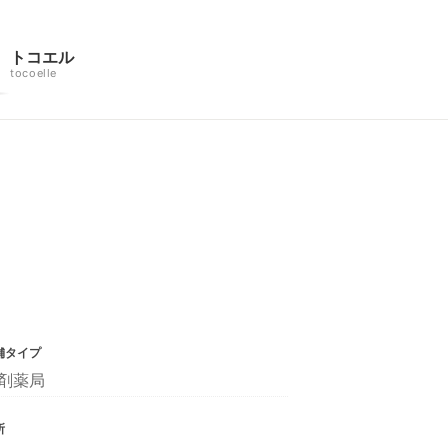
トコエル
tocoelle
舗タイプ
剤薬局
所