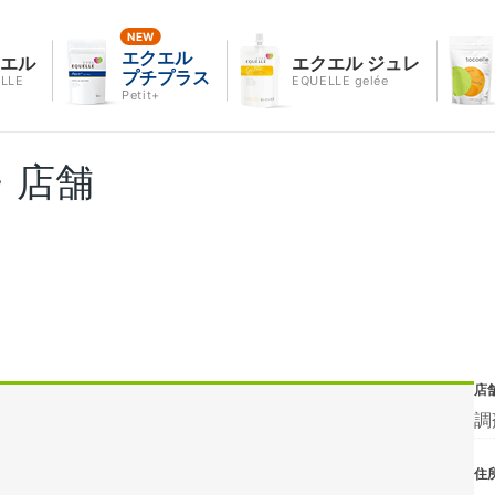
エクエル
クエル
エクエル ジュレ
プチプラス
LLE
EQUELLE gelée
Petit+
・店舗
店
調
住