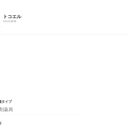
トコエル
tocoelle
舗タイプ
剤薬局
所