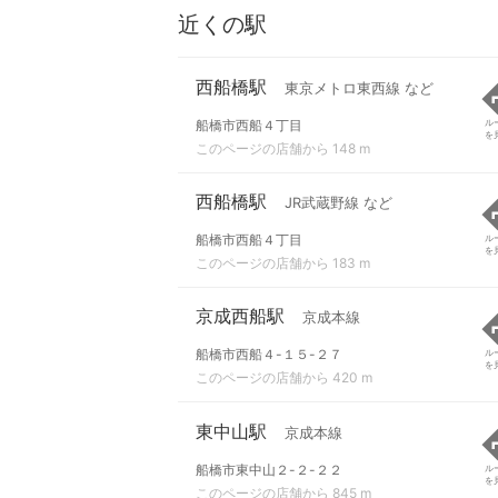
近くの駅
西船橋駅
東京メトロ東西線 など
船橋市西船４丁目
ル
を
このページの店舗から 148 m
西船橋駅
JR武蔵野線 など
船橋市西船４丁目
ル
を
このページの店舗から 183 m
京成西船駅
京成本線
船橋市西船４-１５-２７
ル
を
このページの店舗から 420 m
東中山駅
京成本線
船橋市東中山２-２-２２
ル
を
このページの店舗から 845 m