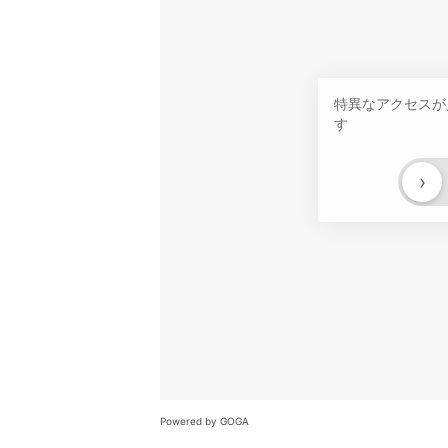
特異なアクセスが
す
›
Powered by GOGA