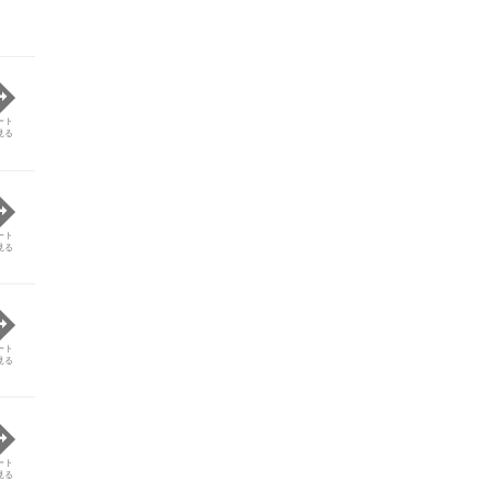
ート
見る
ート
見る
ート
見る
ート
見る