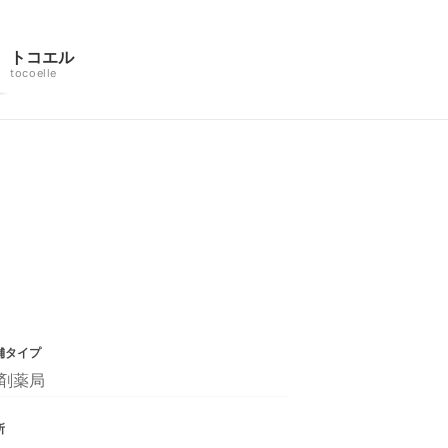
トコエル
tocoelle
舗タイプ
剤薬局
所