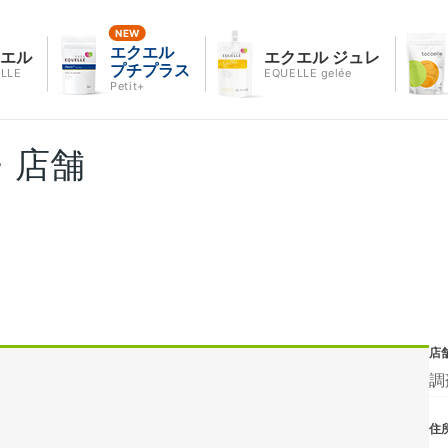
エクエル
クエル
エクエル ジュレ
プチプラス
LLE
EQUELLE gelée
Petit+
・店舗
店
調
住