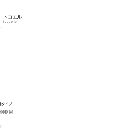
トコエル
tocoelle
舗タイプ
剤薬局
所