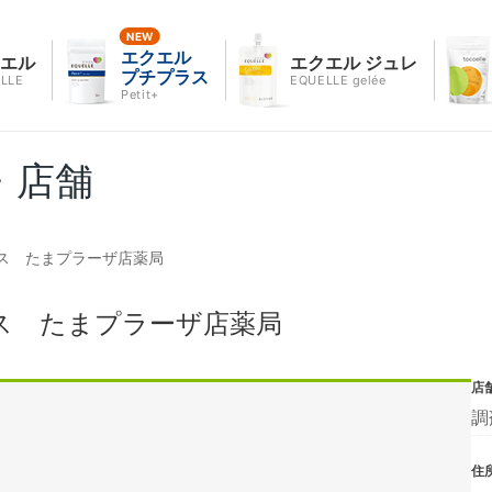
エクエル
クエル
エクエル ジュレ
プチプラス
LLE
EQUELLE gelée
Petit+
・店舗
ス たまプラーザ店薬局
ス たまプラーザ店薬局
店
調
住