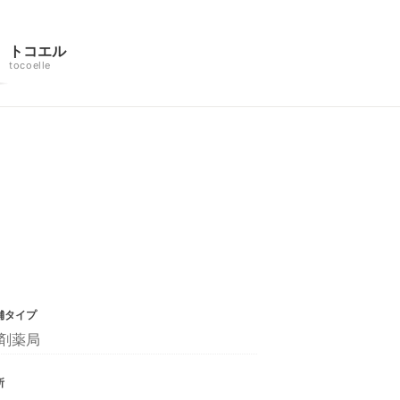
トコエル
tocoelle
舗タイプ
剤薬局
所