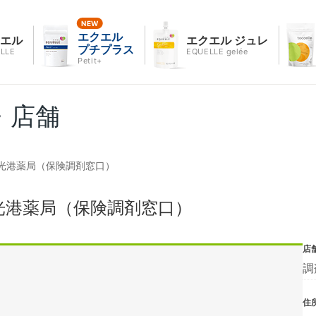
エクエル
クエル
エクエル ジュレ
プチプラス
LLE
EQUELLE gelée
Petit+
・店舗
光港薬局（保険調剤窓口）
光港薬局（保険調剤窓口）
店
調
住