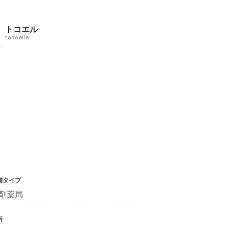
トコエル
tocoelle
舗タイプ
剤薬局
所