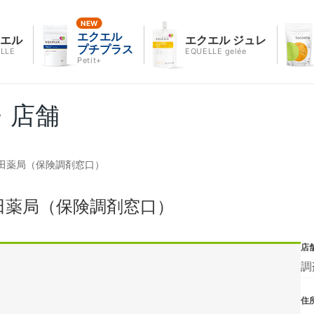
エクエル
クエル
エクエル ジュレ
プチプラス
LLE
EQUELLE gelée
Petit+
・店舗
田薬局（保険調剤窓口）
田薬局（保険調剤窓口）
店
調
住