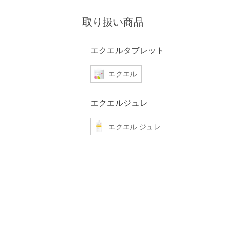
取り扱い商品
エクエルタブレット
エクエル
エクエルジュレ
エクエル ジュレ