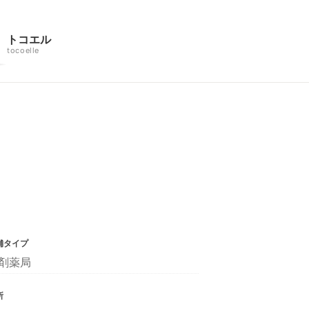
トコエル
tocoelle
舗タイプ
剤薬局
所