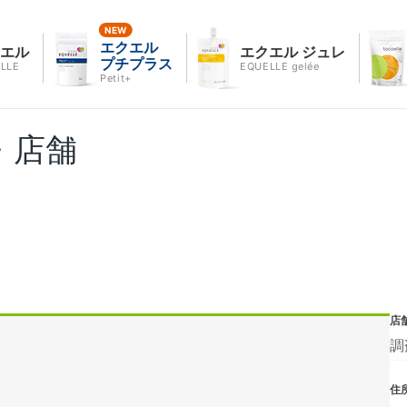
エクエル
クエル
エクエル ジュレ
プチプラス
LLE
EQUELLE gelée
Petit+
・店舗
店
調
住