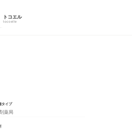
トコエル
tocoelle
舗タイプ
剤薬局
所