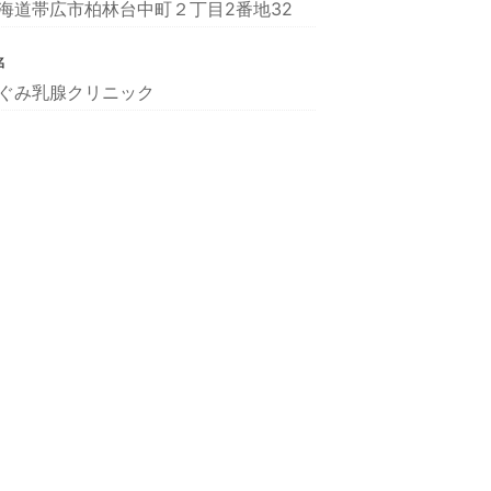
海道帯広市柏林台中町２丁目2番地32
名
ぐみ乳腺クリニック