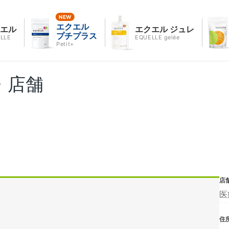
エクエル
クエル
エクエル ジュレ
プチプラス
LLE
EQUELLE gelée
Petit+
・店舗
店
医
住