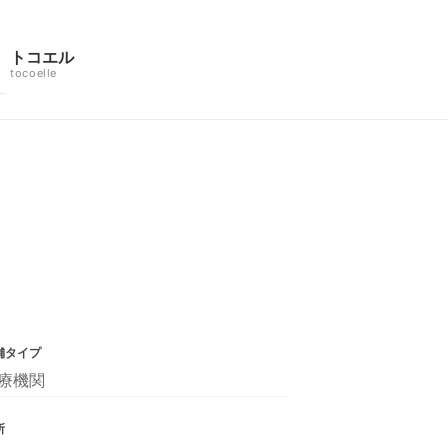
トコエル
tocoelle
舗タイプ
療機関
所