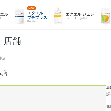
エクエル
クエル
エクエル ジュレ
プチプラス
LLE
EQUELLE gelée
Petit+
・店舗
幸店
幸店
店
調
住