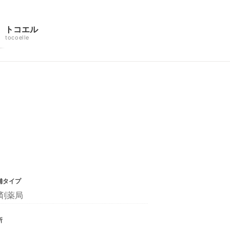
トコエル
tocoelle
舗タイプ
剤薬局
所