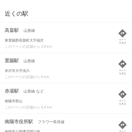
近くの駅
高畠駅
山形線
東置賜郡高畠町大字福沢
ルート
を見る
このページの店舗から 2.8 km
置賜駅
山形線
米沢市大字浅川
ルート
を見る
このページの店舗から 6 km
赤湯駅
山形線 など
南陽市郡山
ルート
を見る
このページの店舗から 6.4 km
南陽市役所駅
フラワー長井線
南陽市三間通字関口後
ルート