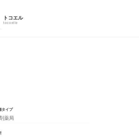
トコエル
tocoelle
舗タイプ
剤薬局
所