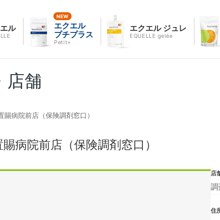
エクエル
クエル
エクエル ジュレ
プチプラス
LLE
EQUELLE gelée
Petit+
・店舗
置賜病院前店（保険調剤窓口）
置賜病院前店（保険調剤窓口）
店
調
住