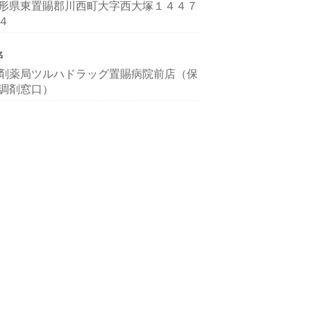
形県東置賜郡川西町大字西大塚１４４７
４
名
剤薬局ツルハドラッグ置賜病院前店（保
調剤窓口）