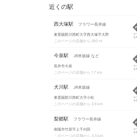
近くの駅
西大塚駅
フラワー長井線
東置賜郡川西町大字西大塚字大野
ル
を
このページの店舗から 993 m
今泉駅
JR米坂線 など
長井市今泉
ル
を
このページの店舗から 1.7 km
犬川駅
JR米坂線
東置賜郡川西町大字小松
ル
を
このページの店舗から 2.6 km
梨郷駅
フラワー長井線
南陽市竹原字上千刈田
ル
を
このページの店舗から 3.5 km