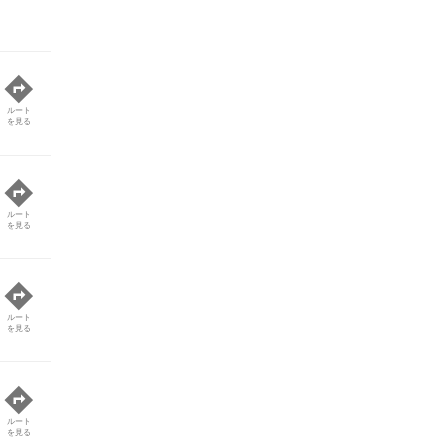
ルート
を見る
ルート
を見る
ルート
を見る
ルート
を見る