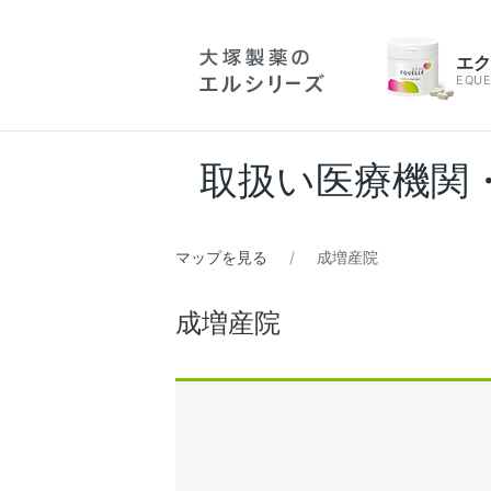
エ
EQUE
取扱い医療機関
マップを見る
成増産院
成増産院