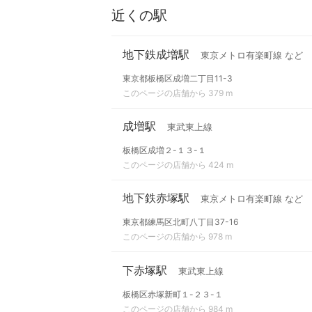
近くの駅
地下鉄成増駅
東京メトロ有楽町線 など
東京都板橋区成増二丁目11-3
このページの店舗から 379 m
成増駅
東武東上線
板橋区成増２-１３-１
このページの店舗から 424 m
地下鉄赤塚駅
東京メトロ有楽町線 など
東京都練馬区北町八丁目37-16
このページの店舗から 978 m
下赤塚駅
東武東上線
板橋区赤塚新町１-２３-１
このページの店舗から 984 m