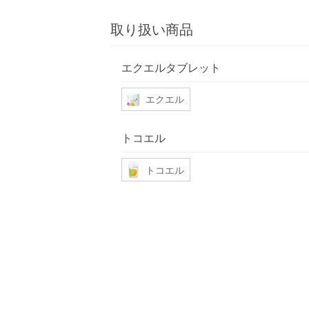
取り扱い商品
エクエルタブレット
エクエル
トコエル
トコエル