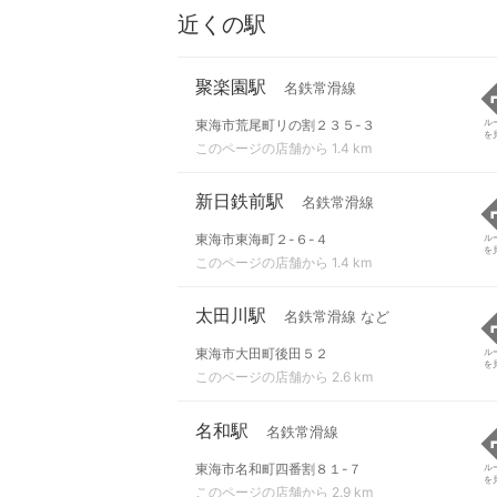
近くの駅
聚楽園駅
名鉄常滑線
東海市荒尾町リの割２３５-３
ル
を
このページの店舗から 1.4 km
新日鉄前駅
名鉄常滑線
東海市東海町２-６-４
ル
を
このページの店舗から 1.4 km
太田川駅
名鉄常滑線 など
東海市大田町後田５２
ル
を
このページの店舗から 2.6 km
名和駅
名鉄常滑線
東海市名和町四番割８１-７
ル
を
このページの店舗から 2.9 km