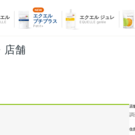
エクエル
クエル
エクエル ジュレ
プチプラス
LLE
EQUELLE gelée
Petit+
・店舗
店
調
住