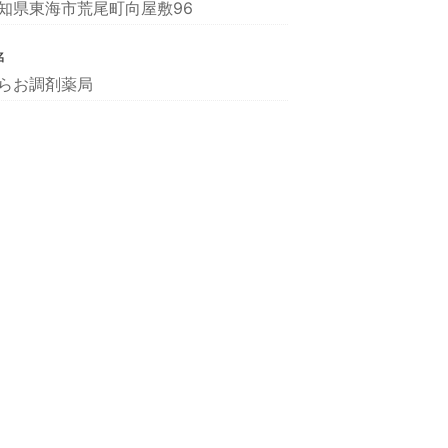
知県東海市荒尾町向屋敷96
名
らお調剤薬局