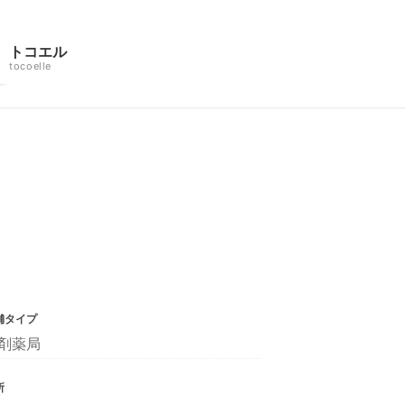
トコエル
tocoelle
舗タイプ
剤薬局
所