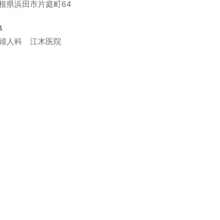
根県浜田市片庭町64
名
婦人科 江木医院