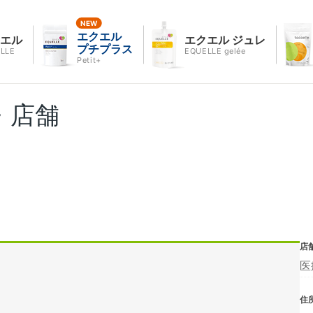
エクエル
クエル
エクエル ジュレ
プチプラス
LLE
EQUELLE gelée
Petit+
・店舗
店
医
住