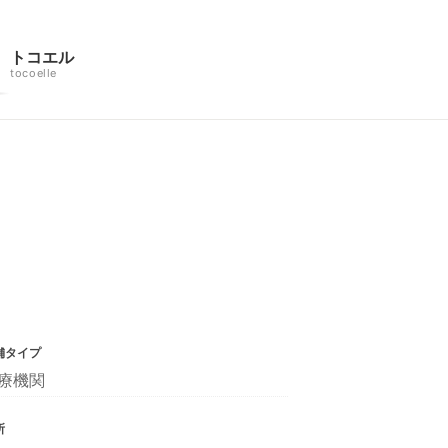
トコエル
tocoelle
舗タイプ
療機関
所