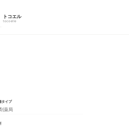
トコエル
tocoelle
舗タイプ
剤薬局
所