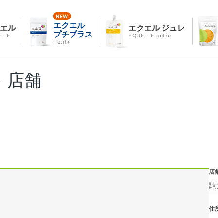
エクエル
クエル
エクエル ジュレ
プチプラス
LLE
EQUELLE gelée
Petit+
・店舗
店
調
住