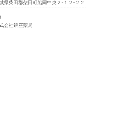
城県柴田郡柴田町船岡中央２-１２-２２
名
式会社銀座薬局