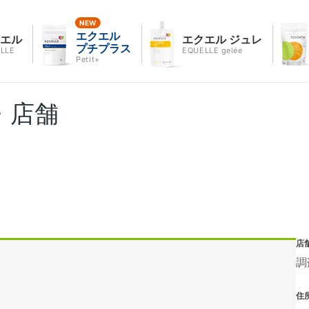
エクエル
クエル
エクエル ジュレ
プチプラス
LLE
EQUELLE gelée
Petit+
・店舗
店
調
住