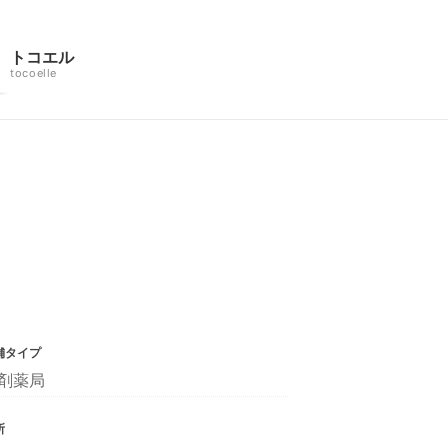
トコエル
tocoelle
舗タイプ
剤薬局
所