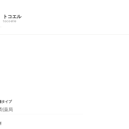
トコエル
tocoelle
舗タイプ
剤薬局
所