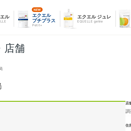
エクエル
クエル
エクエル ジュレ
プチプラス
LLE
EQUELLE gelée
Petit+
・店舗
局
局
店
調
住