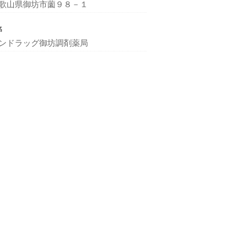
歌山県御坊市薗９８－１
名
ンドラッグ御坊調剤薬局