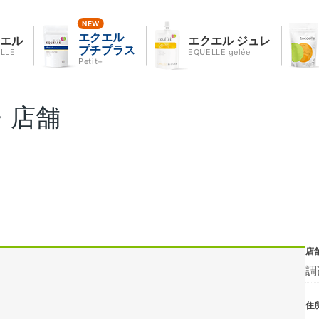
エクエル
クエル
エクエル ジュレ
プチプラス
LLE
EQUELLE gelée
Petit+
・店舗
店
調
住