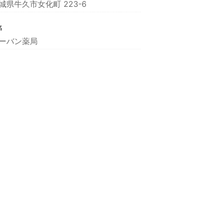
城県牛久市女化町 223-6
名
ーバン薬局