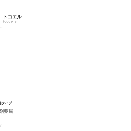
トコエル
tocoelle
舗タイプ
剤薬局
所