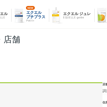
エクエル
クエル
エクエル ジュレ
プチプラス
LLE
EQUELLE gelée
Petit+
・店舗
店
調
住