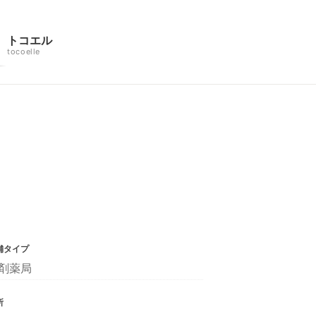
トコエル
tocoelle
舗タイプ
剤薬局
所