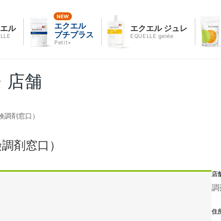
エクエル
クエル
エクエル ジュレ
プチプラス
LLE
EQUELLE gelée
Petit+
・店舗
険調剤窓口）
険調剤窓口）
店
調
住