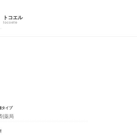
トコエル
tocoelle
舗タイプ
剤薬局
所