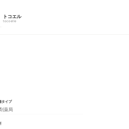
トコエル
tocoelle
舗タイプ
剤薬局
所