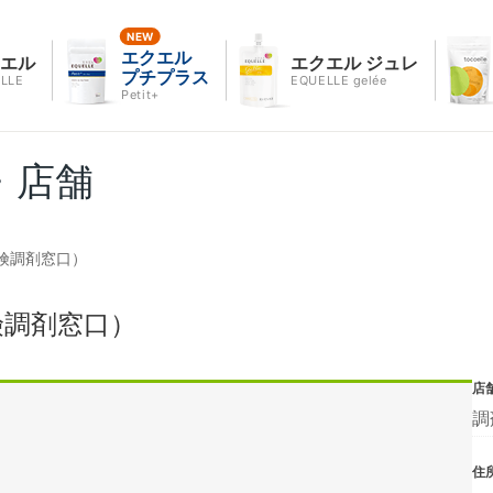
エクエル
クエル
エクエル ジュレ
プチプラス
LLE
EQUELLE gelée
Petit+
・店舗
険調剤窓口）
険調剤窓口）
店
調
住