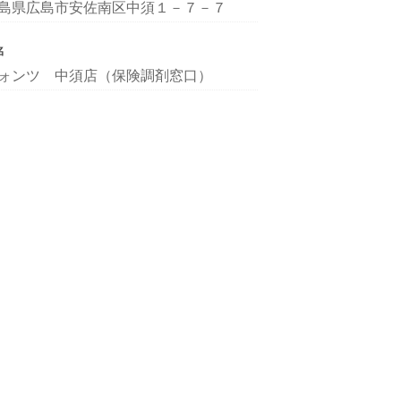
島県広島市安佐南区中須１－７－７
名
ォンツ 中須店（保険調剤窓口）