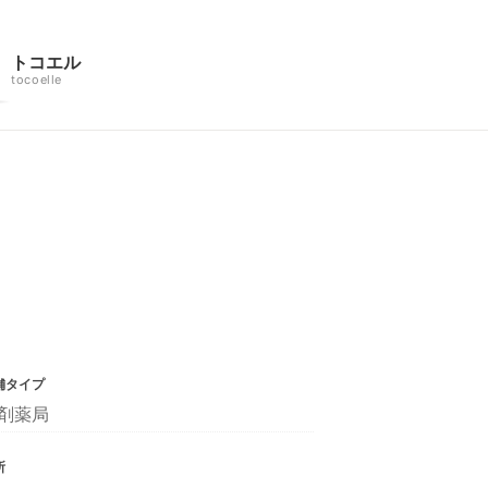
トコエル
tocoelle
舗タイプ
剤薬局
所