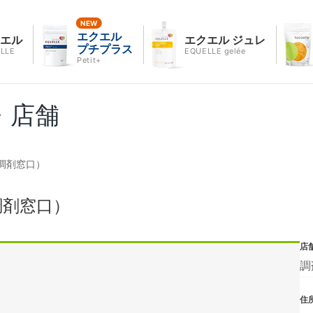
エクエル
クエル
エクエル ジュレ
プチプラス
LLE
EQUELLE gelée
Petit+
・店舗
調剤窓口）
調剤窓口）
店
調
住