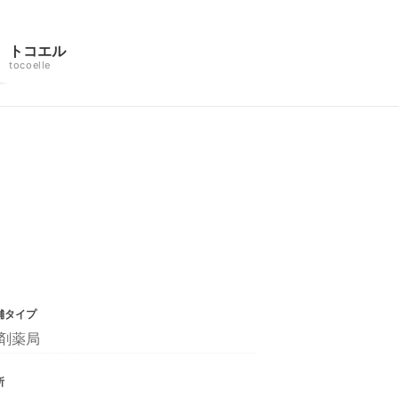
トコエル
tocoelle
舗タイプ
剤薬局
所