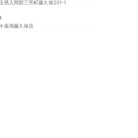
玉県入間郡三芳町藤久保201-1
名
キ薬局藤久保店