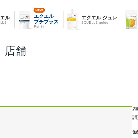
エクエル
クエル
エクエル ジュレ
プチプラス
LLE
EQUELLE gelée
Petit+
・店舗
店
調
住