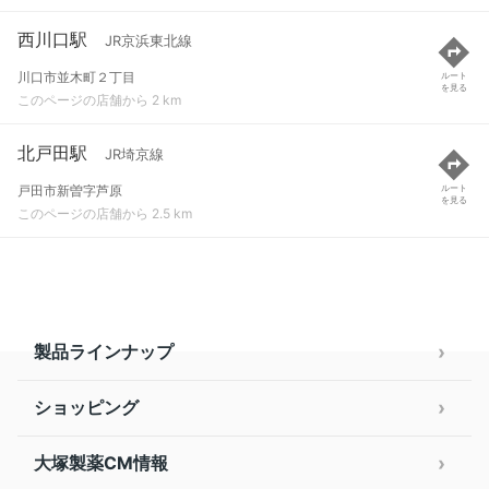
西川口駅
JR京浜東北線
川口市並木町２丁目
ルート
を見る
このページの店舗から 2 km
北戸田駅
JR埼京線
戸田市新曽字芦原
ルート
を見る
このページの店舗から 2.5 km
製品ラインナップ
ショッピング
大塚製薬CM情報