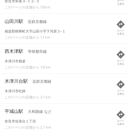
奈良市朱雀３-１２-３
ルート
を見る
このページの店舗から 559 m
山田川駅
近鉄京都線
相楽郡精華町大字山田小字下河原３-１
ルート
を見る
このページの店舗から 1.1 km
西木津駅
学研都市線
木津川市相楽
ルート
を見る
このページの店舗から 1.6 km
木津川台駅
近鉄京都線
木津川市吐師
ルート
を見る
このページの店舗から 2.1 km
平城山駅
大和路線 など
奈良市佐保台１丁目
ルート
を見る
このページの店舗から 2.7 km