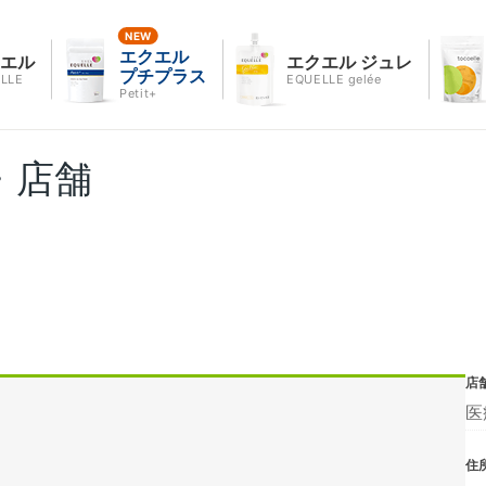
エクエル
クエル
エクエル ジュレ
プチプラス
LLE
EQUELLE gelée
Petit+
・店舗
店
医
住