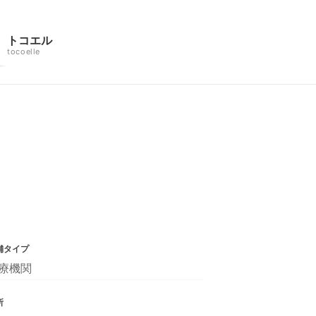
トコエル
tocoelle
舗タイプ
療機関
所