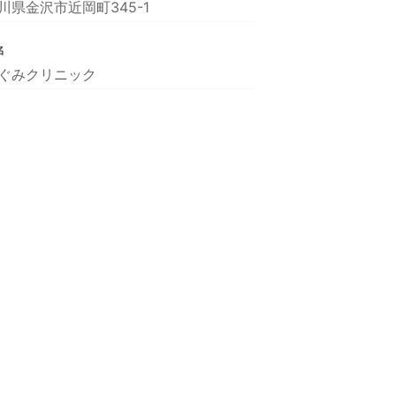
川県金沢市近岡町345-1
名
ぐみクリニック