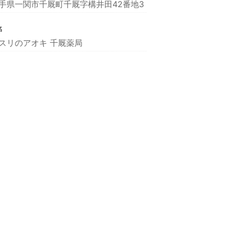
手県一関市千厩町千厩字構井田42番地3
名
スリのアオキ 千厩薬局