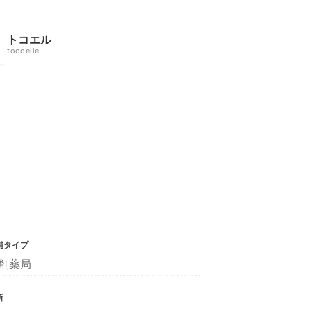
トコエル
tocoelle
舗タイプ
剤薬局
所