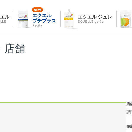
エクエル
クエル
エクエル ジュレ
プチプラス
LLE
EQUELLE gelée
Petit+
・店舗
店
調
住