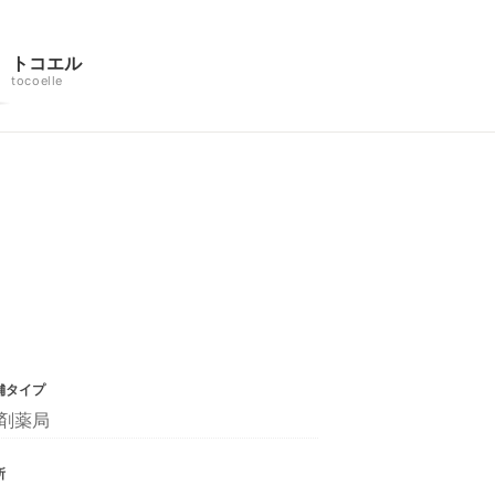
トコエル
tocoelle
舗タイプ
剤薬局
所