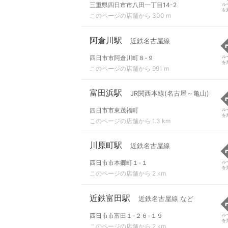
三重県四日市市八田一丁目14-2
ル
を
このページの店舗から 300 m
阿倉川駅
近鉄名古屋線
四日市市阿倉川町８-９
ル
を
このページの店舗から 991 m
富田浜駅
JR関西本線(名古屋～亀山)
四日市市東茂福町
ル
を
このページの店舗から 1.3 km
川原町駅
近鉄名古屋線
四日市市本郷町１-１
ル
を
このページの店舗から 2 km
近鉄富田駅
近鉄名古屋線 など
四日市市富田１-２６-１９
ル
を
このページの店舗から 2 km