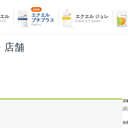
エクエル
クエル
エクエル ジュレ
プチプラス
LLE
EQUELLE gelée
Petit+
・店舗
店
調
住