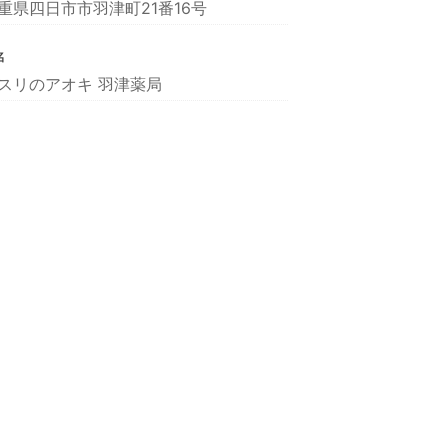
重県四日市市羽津町21番16号
名
スリのアオキ 羽津薬局